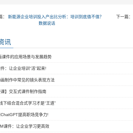
篇：
新能源企业培训投入产出比分析：培训到底值不值？
下一篇
数据说话
资讯
画课件的应用场景与发展趋势
件：让企业培训“活”起来!
动画制作中常见的镜头表现方法
漫课】交互式课件制作指南
线下结合混合式学习才是“王道”
ChatGPT提高职场竞争力!
RM课件：让企业学习更高效