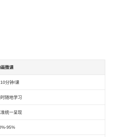
动画微课
-10分钟/课
随时随地学习
标准统一呈现
0%-95%