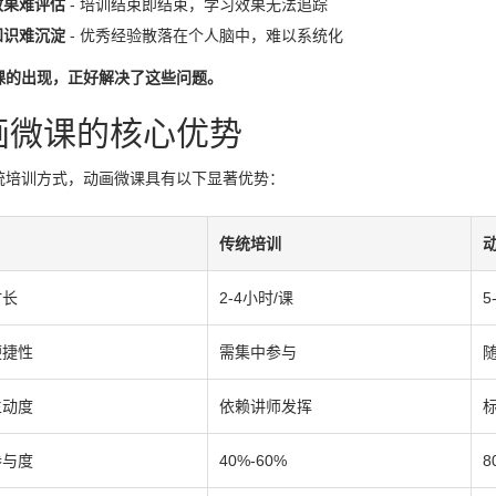
效果难评估
- 培训结束即结束，学习效果无法追踪
知识难沉淀
- 优秀经验散落在个人脑中，难以系统化
课的出现，正好解决了这些问题。
画微课的核心优势
统培训方式，动画微课具有以下显著优势：
传统培训
时长
2-4小时/课
5
便捷性
需集中参与
生动度
依赖讲师发挥
参与度
40%-60%
8