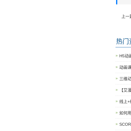
上一
热门
H5动
动画课
三维
【艾
线上+
如何用
SCO