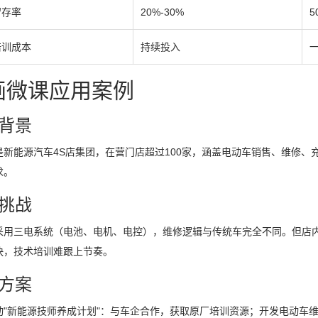
留存率
20%-30%
5
培训成本
持续投入
画微课应用案例
背景
是新能源汽车4S店集团，在营门店超过100家，涵盖电动车销售、维修
求。
挑战
采用三电系统（电池、电机、电控），维修逻辑与传统车完全不同。但店
快，技术培训难跟上节奏。
方案
动"新能源技师养成计划"：与车企合作，获取原厂培训资源；开发电动车