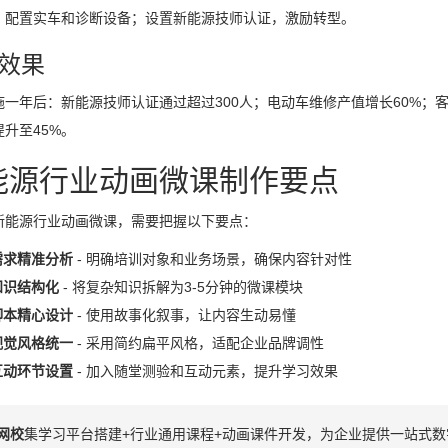
，配置实车和诊断设备；设置新能源技师认证，激励转型。
效果
施一年后：新能源技师认证通过超过300人；电动车维修产值增长60%；客
升至45%。
能源行业动画微课制作要点
新能源行业动画微课，需要把握以下要点：
需求精准分析
- 明确培训对象和业务场景，确保内容针对性
知识结构化
- 将复杂知识拆解为3-5分钟的微课模块
脚本精心设计
- 使用故事化叙事，让内容生动易懂
视觉风格统一
- 采用简约扁平风格，适配企业品牌调性
互动环节设置
- 加入随堂测验和互动元素，提升学习效果
网校
集学习平台搭建+行业通用课程+动画课件开发，为企业提供一站式