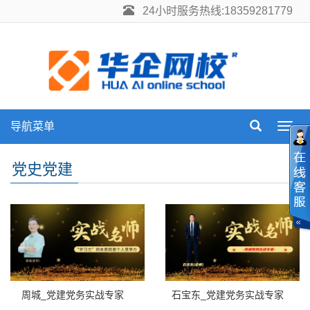
24小时服务热线:18359281779
导航菜单
Toggl
navig
党史党建
周城_党建党务实战专家
石宝东_党建党务实战专家