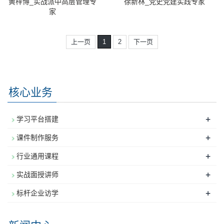
黄梓博_实战派中高层管理专
徐新林_党史党建实践专家
家
上一页
1
2
下一页
核心业务
+
学习平台搭建
+
课件制作服务
+
行业通用课程
+
实战面授讲师
+
标杆企业访学