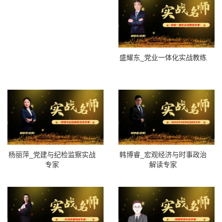
盛耀东_党业一体化实战教练
杨丽萍_党建与纪检监察实战
韩博睿_宏观经济与时事政治
专家
解读专家