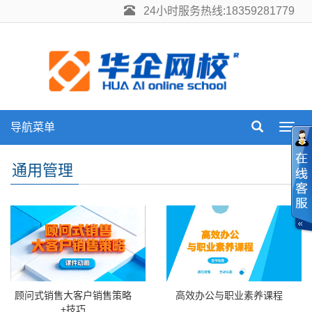
24小时服务热线:18359281779
导航菜单
Toggl
navig
通用管理
高效办公与职业素养课程
顾问式销售大客户销售策略
+技巧