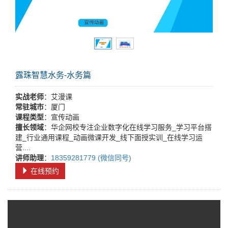
露珠智慧水务-水务篇
实战老师
：艾漫课
常驻城市
：厦门
课程类型
：宣传动画
擅长领域
：华企网校专注企业数字化在线学习服务_学习平台搭
建_行业通用课程_动画微课开发_线下面授实训_在线学习运
营....
讲师助理
：
18359281779 (微信同号)
在线预约