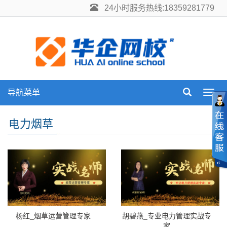
24小时服务热线:18359281779
导航菜单
Toggl
navig
电力烟草
杨红_烟草运营管理专家
胡碧燕_专业电力管理实战专
家